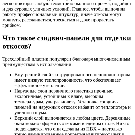
легко повторит любую геометрию оконного проема, подойдет
и для суровых уличных условий. Главное, чтобы выполнял
работу профессиональный штукатур, иначе откосы могут
мокнуть, расслаиваться, трескаться и даже прорастать
грибком.
Что такое сэндвич-панели для отделки
откосов?
Трехслойный пластик популярен благодаря многочисленным
преимуществам в использовании:
Внутренний слой экструдированного пенополистирола
имеет низкую теплопроводность, что обеспечивает
эффективное утепление.
Наружные слои первичного пластика прочные,
экологичные, устойчивы к влаге, высоким
температурам, ультрафиолету. Установка сэндвич-
панелей на наружных откосах избавит от теплопотерь и
уличного шума.
Верхний слой выполняется в любом цвете. Деревянные
окна можно оформить откосами в едином стиле. Никто
не догадается, что они сделаны из ПВХ – настолько
точно ламинированные покрытия имитируют цвет и